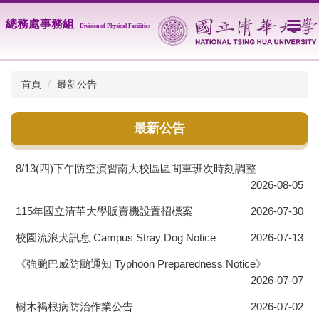
跳
總務處事務組
到
Division of Physical
Facilities
主
要
內
首頁
最新公告
容
區
最新公告
8/13(四)下午防空演習南大校區區間車班次時刻調整
2026-08-05
115年國立清華大學販賣機設置招標案
2026-07-30
校園流浪犬訊息 Campus Stray Dog Notice
2026-07-13
《強颱巴威防颱通知 Typhoon Preparedness Notice》
2026-07-07
樹木褐根病防治作業公告
2026-07-02