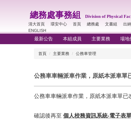
跳
到
總務處事務組
主
Division of Physical
Faci
要
清大首頁
環安中心
首頁
總務處
文書組
出
內
ENGLISH
容
最新公告
本組成員
主要業務
場地
區
首頁
主要業務
公務車管理
公務車車輛派車作業，原紙本派車單
公務車車輛派車作業，原紙本派車單已
確認後再至
個人校務資訊系統-電子表單