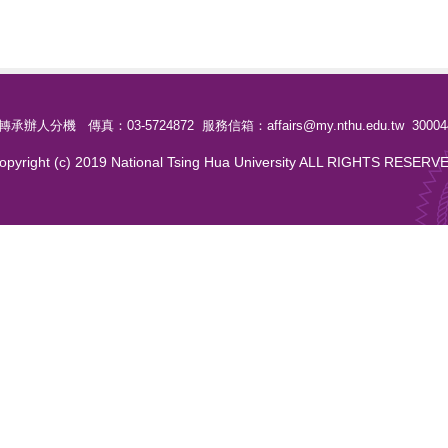
轉承辦人分機 傳真：03-5724872 服務信箱：affairs@my.nthu.edu.tw 30
opyright (c) 2019 National Tsing Hua University ALL RIGHTS RESERV