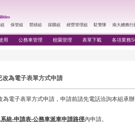
lities
納組
保管組
營繕組
採購組
經營管理組
駐警隊
南大總務行
使用
公務車管理
校園管理
表單下載
各項業務S
已改為電子表單方式申請
改為電子表單方式申請，申請前請先電話洽詢本組承辦
系統-申請表-公務車派車申請路徑
內申請。