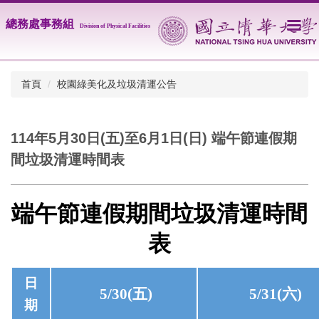
跳
總務處事務組
到
Division of Physical
Facilities
主
要
內
首頁
校園綠美化及垃圾清運公告
容
區
114年5月30日(五)至6月1日(日) 端午節連假期
間垃圾清運時間表
端午節連假期間垃圾清運時間
表
日
5/30(
五
)
5/31(
六
)
期