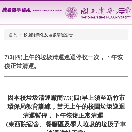
跳
總務處事務組
到
Division of Physical
Facilities
主
要
內
首頁
校園綠美化及垃圾清運公告
容
區
7/3(四)上午的垃圾清運巡迴停收一次，下午恢
復正常清運。
因本校垃圾清運廠商7/3(四)早上須至新竹市
環保局教育訓練，當天上午的校園垃圾巡迴
清運暫停，下午恢復正常清運。
(東西院宿舍、餐廳區及學人垃圾的垃圾子車