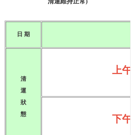
清運維持正常)
日 期
上午
清
運
狀
態
下午