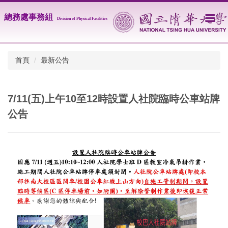
跳
總務處事務組
到
Division of Physical
Facilities
主
要
內
首頁
最新公告
容
區
7/11(五)上午10至12時設置人社院臨時公車站牌
公告