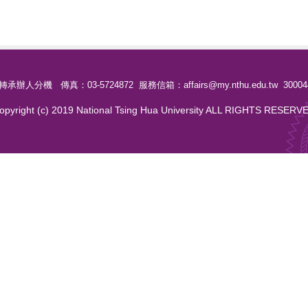
轉承辦人分機 傳真：03-5724872 服務信箱：affairs@my.nthu.edu.tw 30
opyright (c) 2019 National Tsing Hua University ALL RIGHTS RESERV