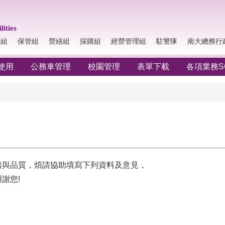
lities
納組
保管組
營繕組
採購組
經營管理組
駐警隊
南大總務行
使用
公務車管理
校園管理
表單下載
各項業務S
務與品質，煩請協助填寫下列資料及意見，
謝您!