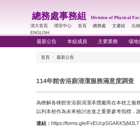
跳
到
總務處事務組
主
Division of Physical
Faci
要
清大首頁
環安中心
首頁
總務處
文書組
出
內
ENGLISH
容
最新公告
本組成員
主要業務
場地
區
首頁
最新公告
114年館舍浴廁清潔服務滿意度調查
為瞭解各棟館舍浴廁清潔承攬廠商在本校之服
以利本校作為未來檢討改進之重要參考指標，謝
連結：
https://forms.gle/FvEUcpSGAKK5jMJL7