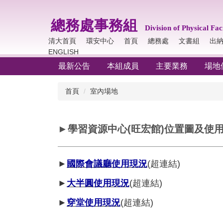
跳
到
總務處事務組
主
Division of Physical
Faci
要
清大首頁
環安中心
首頁
總務處
文書組
出
內
ENGLISH
容
最新公告
本組成員
主要業務
場地
區
首頁
室內場地
►學習資源中心(旺宏館)位置圖及使
►
國際會議廳使用現況
(超連結)
►
大半圓使用現況
(超連結)
►
穿堂使用現況
(超連結)