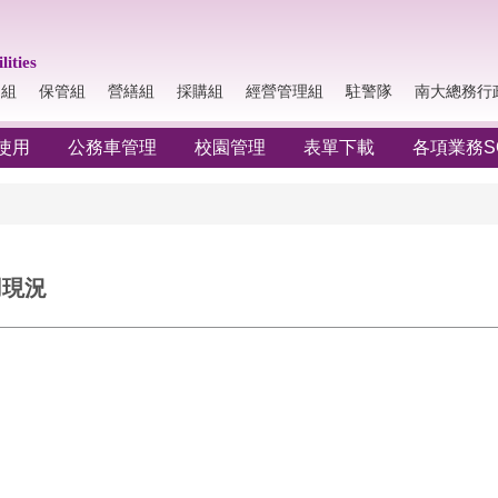
lities
納組
保管組
營繕組
採購組
經營管理組
駐警隊
南大總務行
使用
公務車管理
校園管理
表單下載
各項業務S
用現況